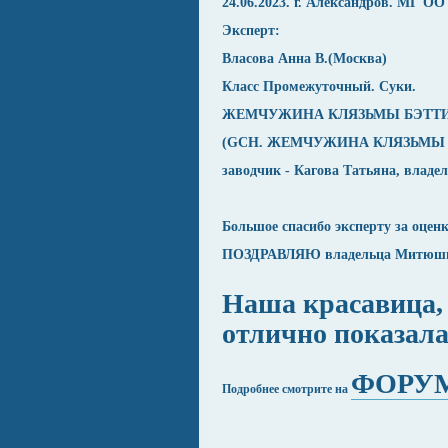
24.06.2023. г. Александров. МГ 
Эксперт:
Власова Анна В.(Москва)
Класс Промежуточный. Суки.
ЖЕМЧУЖИНА КЛЯЗЬМЫ БЭТТИ - CW
(GCH. ЖЕМЧУЖИНА КЛЯЗЬМЫ 
заводчик - Кагова Татьяна, влад
Большое спасибо эксперту за оце
ПОЗДРАВЛЯЮ владельца Митюшину
Наша красавиц
отлично показала
ФОРУ
Подробнее смотрите на