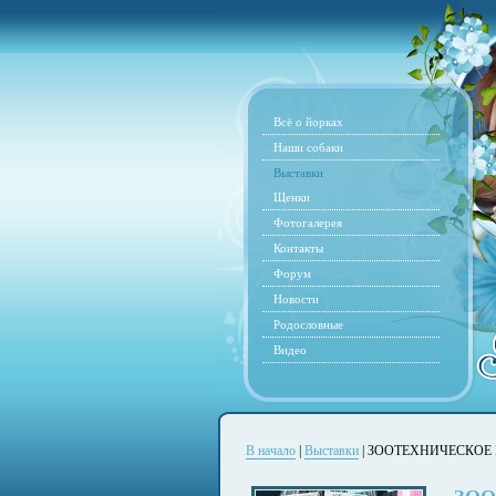
Всё о йорках
Наши собаки
Выставки
Щенки
Фотогалерея
Контакты
Форум
Новости
Родословные
Видео
В начало
|
Выставки
| ЗООТЕХНИЧЕСКОЕ 