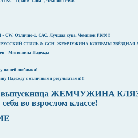
ОО АГКС "Прайм Тайм", Чемпион РКФ.
, Отлично-1, САС, Лучшая сука, Чемпион РКФ!!!
РУССКИЙ СТИЛЬ & GCH. ЖЕМЧУЖИНА КЛЯЗЬМЫ ЗВЁЗДНАЯ 
елец - Митюшина Надежда
нку нашей любимки!
 Надежду с отличными результатами!!!
а, выпускница ЖЕМЧУЖИНА КЛ
 себя во взрослом классе!
МЕ