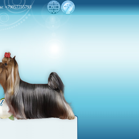
вы:
+79057755793