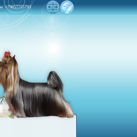
вы:
+79057755793