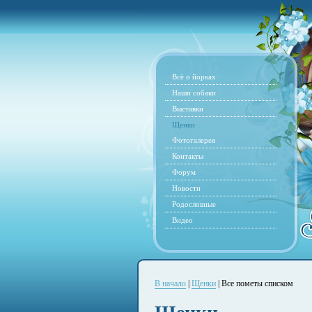
Всё о йорках
Наши собаки
Выставки
Щенки
Фотогалерея
Контакты
Форум
Новости
Родословные
Видео
В начало
|
Щенки
| Все пометы списком