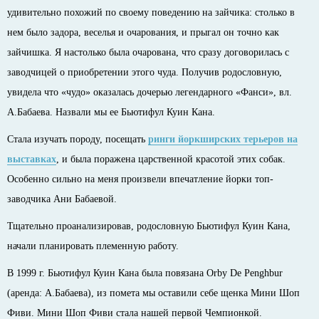
удивительно похожий по своему поведению на зайчика: столько в
нем было задора, веселья и очарования, и прыгал он точно как
зайчишка. Я настолько была очарована, что сразу договорилась с
заводчицей о приобретении этого чуда. Получив родословную,
увидела что «чудо» оказалась дочерью легендарного «Фанси», вл.
А.Бабаева. Назвали мы ее Бьютифул Куин Кана.
Стала изучать породу, посещать
ринги йоркширских терьеров на
выставках
, и была поражена царственной красотой этих собак.
Особенно сильно на меня произвели впечатление йорки топ-
заводчика Ани Бабаевой.
Тщательно проанализировав, родословную Бьютифул Куин Кана,
начали планировать племенную работу.
В 1999 г. Бьютифул Куин Кана была повязана Orby De Penghbur
(аренда: А.Бабаева), из помета мы оставили себе щенка Мини Шоп
Фиви. Мини Шоп Фиви стала нашей первой Чемпионкой.