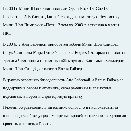
В 2003 г Мини Шоп Фиви повязали Opera-Rock Du Gue De
L’adour(вл. А.Бабаева). Данный союз дал нам вторую Чемпионку
Мини Шоп Пимпочку «Пуся».В том же 2003 г. вступила в члены
НКП.
В 2004г. у Ани Бабаевой приобретен кобель Мини Шоп Синдбад,
(внук Чемпиона Мира Durrer's Diamond Request) который становится
третьим Чемпионом питомника «Жемчужина Клязьмы». Хендлером
Мини Шоп Синдбада является Елена Гайзер.
Выражаю огромную благодарность Ане Бабаевой и Елене Гайзер за
поддержку в работе питомника, своевременные и грамотные
подсказки, а порой и справедливую критику.
Племенное разведение в питомнике основано на использовании
производителей ведущих импортных кровей в сочетании с лучшими
кровными линиями России.