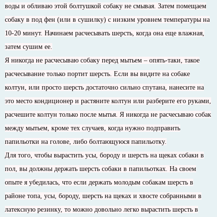
воды и обливаю этой болтушкой собаку не смывая. Затем помещаем
собаку в под фен (или в сушилку) с низким уровнем температуры на
10-20 минут. Начинаем расчесывать шерсть, когда она еще влажная,
затем сушим ее.
Я никогда не расчесываю собаку перед мытьем – опять-таки, такое
расчесывание только портит шерсть. Если вы видите на собаке
колтун, или просто шерсть достаточно сильно спутана, нанесите на
это место кондиционер и растяните колтун или разберите его руками,
расчешите колтун только после мытья. Я никогда не расчесываю собак
между мытьем, кроме тех случаев, когда нужно подправить
папильотки на голове, либо болтающуюся папильотку.
Для того, чтобы вырастить усы, бороду и шерсть на щеках собаки в
пол, вы должны держать шерсть собаки в папильотках. На своем
опыте я убедилась, что если держать молодым собакам шерсть в
районе топа, усы, бороду, шерсть на щеках и хвосте собранными в
латексную резинку, то можно довольно легко вырастить шерсть в